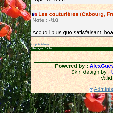
Les couturières (Cabourg, Fr
Note : -/10
Accueil plus que satisfaisant, bea
<< précédente
Messages :
1
à
20
__________________________
Powered by :
AlexGue
Skin design by :
Vali
Administ