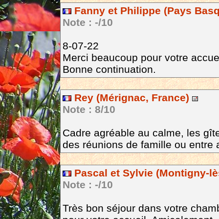
Fanny et Philippe (Pays Basq
Note : -/10
8-07-22
Merci beaucoup pour votre accueil.
Bonne continuation.
Rey (Mérignac, France)
Note : 8/10
Cadre agréable au calme, les gîte
des réunions de famille ou entre 
Pascal et Sylvie (Montigny-lè
Note : -/10
Très bon séjour dans votre chamb