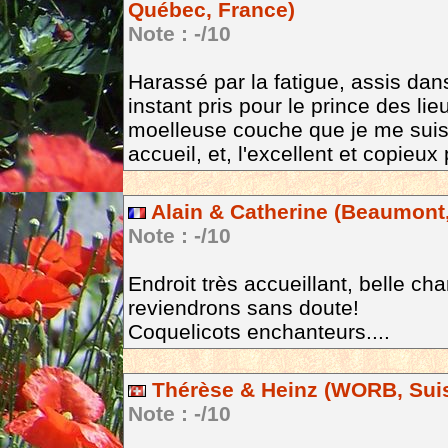
Québec, France)
Note : -/10
Harassé par la fatigue, assis dans
instant pris pour le prince des lie
moelleuse couche que je me suis
accueil, et, l'excellent et copieux 
Alain & Catherine (Beaumont,
Note : -/10
Endroit très accueillant, belle c
reviendrons sans doute!
Coquelicots enchanteurs....
Thérèse & Heinz (WORB, Sui
Note : -/10