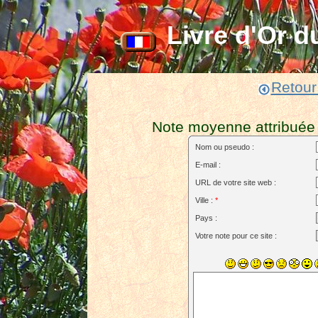
Livre d'Or d
Retour 
Note moyenne attribuée p
Nom ou pseudo :
E-mail :
URL de votre site web :
Ville :
*
Pays :
Votre note pour ce site :