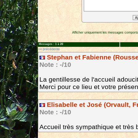
Afficher uniquement les messages comportan
Messages :
1
à
20
<< précédente
Stephan et Fabienne (Rousse
Note : -/10
La gentillesse de l'accueil adouci
Merci pour ce lieu et votre prése
Elisabelle et José (Orvault, F
Note : -/10
Accueil très sympathique et très 