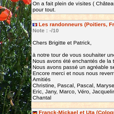
On a fait plein de visites ( Chât
pour tout.
Les randonneurs (Poitiers, F
Note : -/10
Chers Brigitte et Patrick,
à notre tour de vous souhaiter u
Nous avons été enchantés de la t
Nous avons passé un agréable séj
Encore merci et nous nous reverr
Amitiés
Christine, Pascal, Pascal, Maryse
Eric, Jany, Marco, Véro, Jacquel
Chantal
Franck-Mickael et Uta (Colog