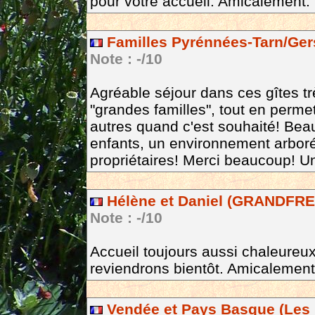
pour votre accueil. Amicalement.
Familles Pyrénnées-Tarn/Ger
Note : -/10
Agréable séjour dans ces gîtes tr
"grandes familles", tout en perme
autres quand c'est souhaité! Beau
enfants, un environnement arboré
propriétaires! Merci beaucoup! U
Hélène et Daniel (GRANDFRE
Note : -/10
Accueil toujours aussi chaleureux
reviendrons bientôt. Amicalement
Vendée et Pays Basque (Les 